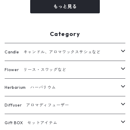
もっと見る
Category
Candle キャンドル、アロマワックスサシェなど
ボタニカルキャンドル
Flower リース・スワッグなど
立体仕上げボタニカルキャンドル
リース
Herbarium ハーバリウム
キャンドルホルダー
ブーケ・スワッグ
ハーバリウム
Diffuser アロマディフューザー
ボトルキャンドル
フォトフレーム
ボールペン
フラワーディフューザー
Gift BOX セットアイテム