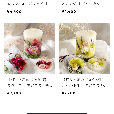
ムスク&ローズウッド ｜ボ
オレンジ ｜ボタニカルキ
タニカルキャンドルS＆サ
ャンドルS＆サシェ
¥4,400
¥4,400
シェ
【灯りと花のごほうび】
【灯りと花のごほうび】
カベルネ ｜ボタニカルキ
シャルドネ ｜ボタニカル
ャンドルML＆サシェ＆ミ
キャンドルML＆サシェ＆
¥7,700
¥7,700
ニブーケ
ミニブーケ