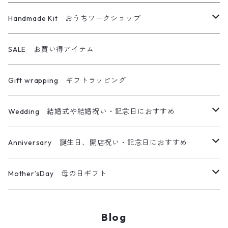
グラスキャンドル
その他フラワー雑貨
メイクブラシ
フラワーディフューザー専用詰め替えボトル
キャンドル＆サシェ
Handmade Kit おうちワークショップ
アロマワックスサシェ
アロマディフューザー
ハーバリウムディフューザー
キャンドル＆ブーケ
ハーバリウム
SALE お買い得アイテム
ティーライトキャンドル
オイルランプ
キャンドル＆リース
ハーバリウムペン
Gift wrapping ギフトラッピング
キャンドル＆サシェ＆ブーケ
フレームアレンジ
Wedding 結婚式や結婚祝い・記念日におすすめ
キャンドル＆ホルダー＆ブーケ
リース
メッセージ入りキャンドル
Anniversary 誕生日、開店祝い・記念日におすすめ
ガラスジャーアレンジ
ウエルカムボード
メッセージ入りキャンドル
Mother’sDay 母の日ギフト
カレイドフレーム
プチギフト
ウエルカムボード
ボタニカルキャンドル
Blog