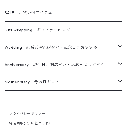
アロマワックスサシェ
アロマディフューザー
ハーバリウムディフューザー
キャンドル＆ブーケ
ハーバリウム
SALE お買い得アイテム
ティーライトキャンドル
オイルランプ
キャンドル＆リース
ハーバリウムペン
Gift wrapping ギフトラッピング
キャンドル＆サシェ＆ブーケ
フレームアレンジ
Wedding 結婚式や結婚祝い・記念日におすすめ
キャンドル＆ホルダー＆ブーケ
リース
メッセージ入りキャンドル
Anniversary 誕生日、開店祝い・記念日におすすめ
ガラスジャーアレンジ
ウエルカムボード
メッセージ入りキャンドル
Mother’sDay 母の日ギフト
カレイドフレーム
プチギフト
ウエルカムボード
ボタニカルキャンドル
プライバシーポリシー
その他フラワー雑貨
その他フラワー雑貨
ギフトセット
特定商取引法に基づく表記