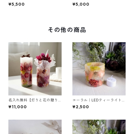
ーアレンジ（ピンク）｜イン
ジ（ピンク）｜インテリアギ
¥5,500
¥5,000
テリアギフトに
フトに
その他の商品
名入れ無料【灯りと花の贈り
コーラル｜LEDティーライト専
もの】 ローズ ｜ボタニカルキ
用ボタニカルキャンドルホル
¥11,000
¥2,500
ャンドルL＆キャンドルホルダ
ダー
ーM＆ミニブーケ