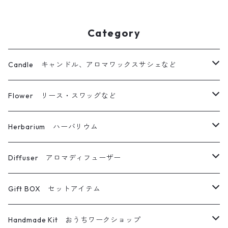
Category
Candle キャンドル、アロマワックスサシェなど
ボタニカルキャンドル
Flower リース・スワッグなど
立体仕上げボタニカルキャンドル
リース
Herbarium ハーバリウム
キャンドルホルダー
ブーケ・スワッグ
ハーバリウム
Diffuser アロマディフューザー
ボトルキャンドル
フォトフレーム
ボールペン
フラワーディフューザー
Gift BOX セットアイテム
グラスキャンドル
その他フラワー雑貨
メイクブラシ
フラワーディフューザー専用詰め替えボトル
キャンドル＆サシェ
Handmade Kit おうちワークショップ