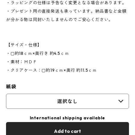
・ラッピングの仕様は予告なく変更となる場合があります。
・プレゼント用の直接発送も承っています。納品書など金額
が分かる物は同封いたしませんのでご安心ください。
【サイズ・仕様】
・▢約18ｃｍ×奥行き 約4.5ｃｍ
・素材：ＭＤＦ
・クリアケース：▢約19ｃｍ×奥行 約11.5ｃｍ
紙袋
選択なし
International shipping available
Add to cart