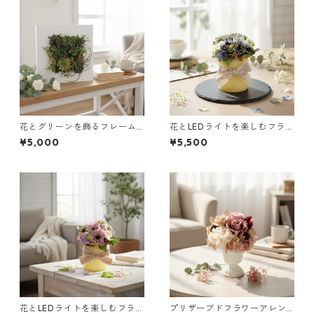
花とグリーンを飾るフレーム
花とLEDライトを楽しむフラワ
（グリーン）｜インテリアギ
ーアレンジ（ブルー）｜イン
¥5,000
¥5,500
フトに
テリアギフトに
花とLEDライトを楽しむフラワ
プリザーブドフラワーアレン