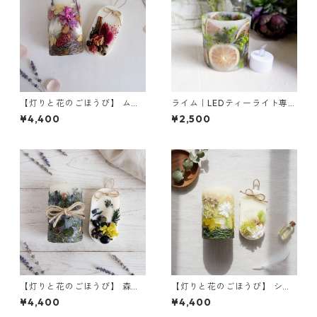
【灯りと花のごほうび】 ムス
ライム｜LEDティーライト専用
ク&ローズウッド ｜ボタニカ
ボタニカルキャンドルホルダ
¥4,400
¥2,500
ルキャンドルS＆サシェ
ー
【灯りと花のごほうび】 森林
【灯りと花のごほうび】 シャ
浴 ｜ボタニカルキャンドルS＆
ルドネ ｜ボタニカルキャンド
¥4,400
¥4,400
サシェ
ルS＆サシェ