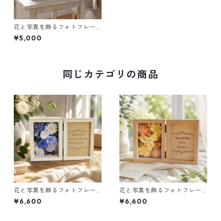
花と写真を飾るフォトフレー
ム（グリーン）｜お祝いギフ
¥5,000
トに
同じカテゴリの商品
花と写真を飾るフォトフレー
花と写真を飾るフォトフレー
ム（ブルー）｜お祝いギフト
ム（イエロー＆オレンジ）｜
¥6,600
¥6,600
に
お祝いギフトに