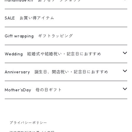
Handmade Kit おうちワークショップ
アロマワックスサシェ
アロマディフューザー
ハーバリウムディフューザー
キャンドル＆ブーケ
ハーバリウム
SALE お買い得アイテム
ティーライトキャンドル
オイルランプ
キャンドル＆リース
ハーバリウムペン
Gift wrapping ギフトラッピング
キャンドル＆サシェ＆ブーケ
フレームアレンジ
Wedding 結婚式や結婚祝い・記念日におすすめ
キャンドル＆ホルダー＆ブーケ
リース
メッセージ入りキャンドル
Anniversary 誕生日、開店祝い・記念日におすすめ
ガラスジャーアレンジ
ウエルカムボード
メッセージ入りキャンドル
Mother’sDay 母の日ギフト
カレイドフレーム
プチギフト
ウエルカムボード
ボタニカルキャンドル
プライバシーポリシー
その他フラワー雑貨
その他フラワー雑貨
ギフトセット