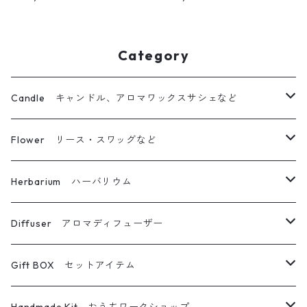
サシェ
ルキャンドルL＆キャンドルホ
ルダーM＆ミニブーケ
Category
Candle キャンドル、アロマワックスサシェなど
ボタニカルキャンドル
Flower リース・スワッグなど
立体仕上げボタニカルキャンドル
リース
Herbarium ハーバリウム
キャンドルホルダー
ブーケ・スワッグ
ハーバリウム
Diffuser アロマディフューザー
ボトルキャンドル
フォトフレーム
ボールペン
フラワーディフューザー
Gift BOX セットアイテム
グラスキャンドル
その他フラワー雑貨
メイクブラシ
フラワーディフューザー専用詰め替えボトル
キャンドル＆サシェ