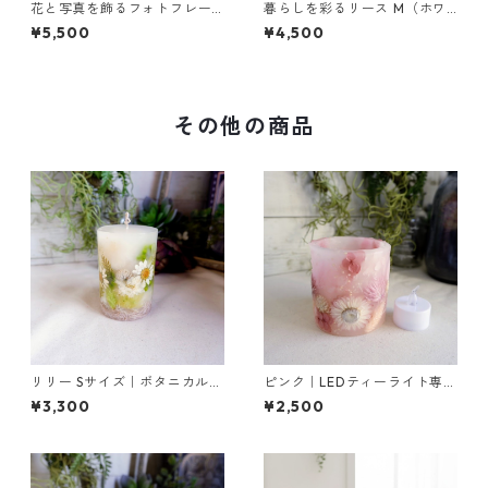
花と写真を飾るフォトフレー
暮らしを彩るリース M（ホワ
ム（ホワイト＆グリーン）｜
イト）｜玄関やお部屋のアク
¥5,500
¥4,500
お祝いギフトに
セントに
その他の商品
リリー Sサイズ｜ボタニカルキ
ピンク｜LEDティーライト専用
ャンドル
ボタニカルキャンドルホルダ
¥3,300
¥2,500
ー