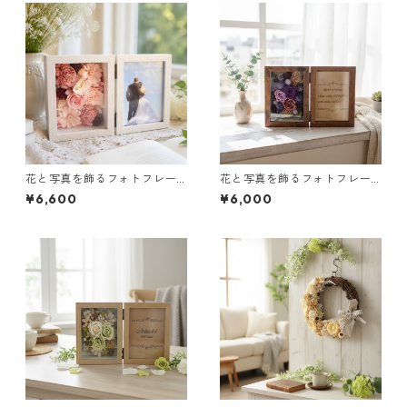
花と写真を飾るフォトフレー
花と写真を飾るフォトフレー
ム（ピンク）｜お祝いギフト
ム（パープル）｜お祝いギフ
¥6,600
¥6,000
に
トに