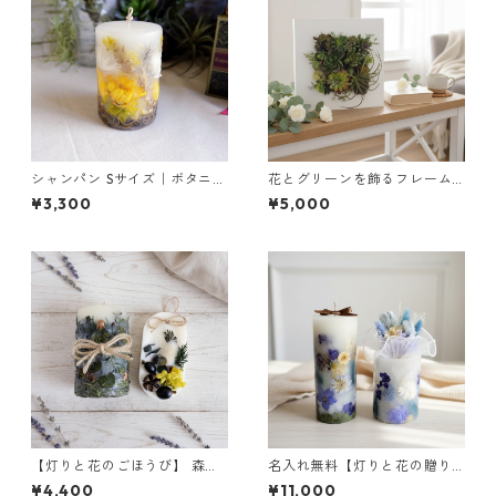
シャンパン Sサイズ｜ボタニカ
花とグリーンを飾るフレーム
ルキャンドル（立体仕上げ）
（グリーン）｜インテリアギ
¥3,300
¥5,000
フトに
【灯りと花のごほうび】 森林
名入れ無料【灯りと花の贈り
浴 ｜ボタニカルキャンドルS＆
もの】 オーキッド ｜ボタニカ
¥4,400
¥11,000