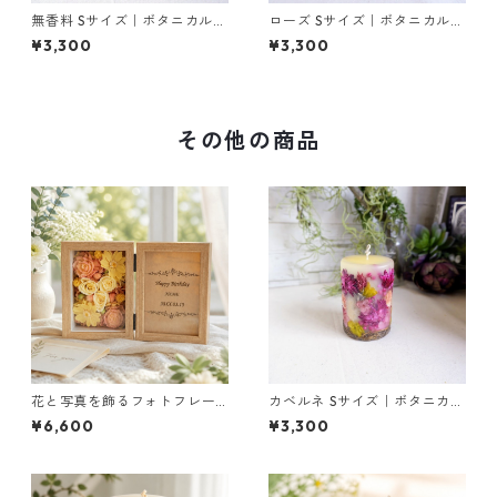
無香料 Sサイズ｜ボタニカルキ
ローズ Sサイズ｜ボタニカルキ
ャンドル
ャンドル
¥3,300
¥3,300
その他の商品
花と写真を飾るフォトフレー
カベルネ Sサイズ｜ボタニカル
ム（イエロー＆オレンジ）｜
キャンドル（立体仕上げ）
¥6,600
¥3,300
お祝いギフトに