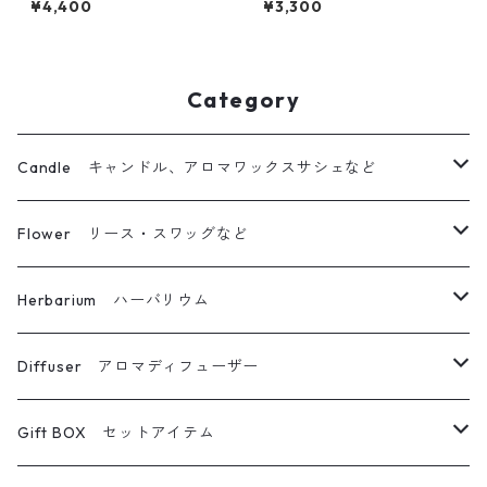
¥4,400
¥3,300
ルS＆サシェ
Category
Candle キャンドル、アロマワックスサシェなど
ボタニカルキャンドル
Flower リース・スワッグなど
立体仕上げボタニカルキャンドル
リース
Herbarium ハーバリウム
キャンドルホルダー
ブーケ・スワッグ
ハーバリウム
Diffuser アロマディフューザー
ボトルキャンドル
フォトフレーム
ボールペン
フラワーディフューザー
Gift BOX セットアイテム