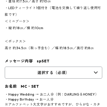
・直径 約7.5㎝／高さ 約10㎝
・LEDティーライト1個付き（電池を交換して繰り返し使用可
能です）
＜ミニブーケ＞
・縦 約18㎝／横 約10cm
＜ボックス＞
高さ 約34.5㎝（取っ手含む）／幅 約18.5㎝／奥行 約8㎝
メッセージ内容 spSET
選択する（必須）
お名前 MC・SET
・Happy Wedding → お二人分（例：DARLING＆HONEY）
・Happy Birthday → お一人分
※アルファベット大文字がおすすめですが、ひらがな・カタ