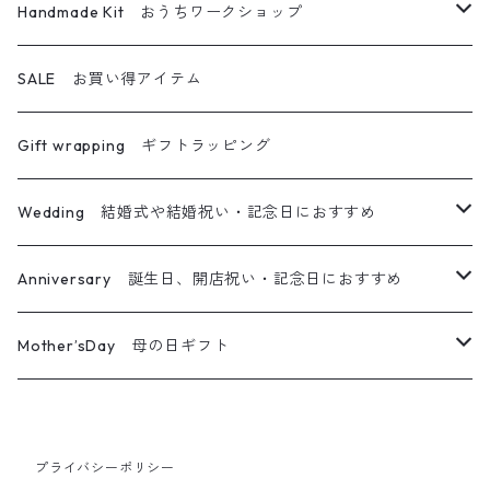
グラスキャンドル
その他フラワー雑貨
メイクブラシ
フラワーディフューザー専用詰め替えボトル
キャンドル＆サシェ
Handmade Kit おうちワークショップ
アロマワックスサシェ
アロマディフューザー
ハーバリウムディフューザー
キャンドル＆ブーケ
ハーバリウム
SALE お買い得アイテム
ティーライトキャンドル
オイルランプ
キャンドル＆リース
ハーバリウムペン
Gift wrapping ギフトラッピング
キャンドル＆サシェ＆ブーケ
フレームアレンジ
Wedding 結婚式や結婚祝い・記念日におすすめ
キャンドル＆ホルダー＆ブーケ
リース
メッセージ入りキャンドル
Anniversary 誕生日、開店祝い・記念日におすすめ
ガラスジャーアレンジ
ウエルカムボード
メッセージ入りキャンドル
Mother’sDay 母の日ギフト
カレイドフレーム
プチギフト
ウエルカムボード
ボタニカルキャンドル
プライバシーポリシー
その他フラワー雑貨
その他フラワー雑貨
ギフトセット