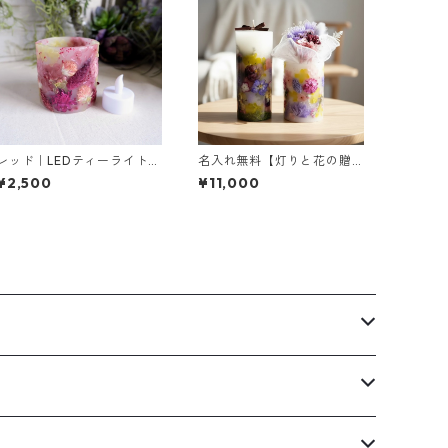
レッド｜LEDティーライト専
名入れ無料【灯りと花の贈
用ボタニカルキャンドルホ
りもの】 ラベンダー ｜ボタ
¥2,500
¥11,000
ルダー
ニカルキャンドルL＆キャン
ドルホルダーM＆ミニブーケ