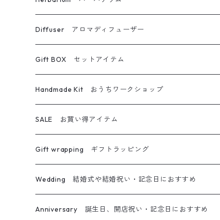
キャンドルホルダー
ブーケ・スワッグ
ハーバリウム
Diffuser アロマディフューザー
ボトルキャンドル
フォトフレーム
ボールペン
フラワーディフューザー
Gift BOX セットアイテム
グラスキャンドル
その他フラワー雑貨
メイクブラシ
フラワーディフューザー専用詰め替えボトル
キャンドル＆サシェ
Handmade Kit おうちワークショップ
アロマワックスサシェ
アロマディフューザー
ハーバリウムディフューザー
キャンドル＆ブーケ
ハーバリウム
SALE お買い得アイテム
ティーライトキャンドル
オイルランプ
キャンドル＆リース
ハーバリウムペン
Gift wrapping ギフトラッピング
キャンドル＆サシェ＆ブーケ
フレームアレンジ
Wedding 結婚式や結婚祝い・記念日におすすめ
キャンドル＆ホルダー＆ブーケ
リース
メッセージ入りキャンドル
Anniversary 誕生日、開店祝い・記念日におすすめ