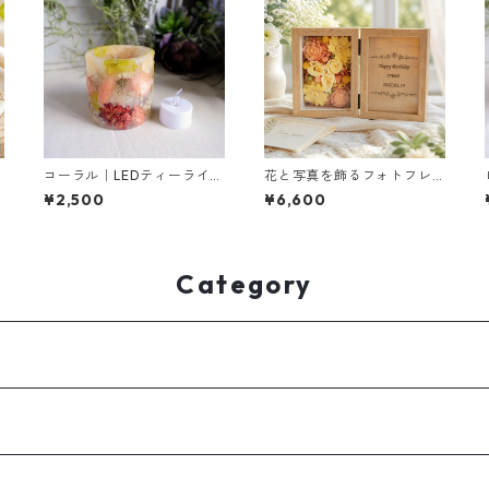
コーラル｜LEDティーライト
花と写真を飾るフォトフレ
専用ボタニカルキャンドル
ーム（イエロー＆オレン
¥2,500
¥6,600
ホルダー
ジ）｜お祝いギフトに
Category