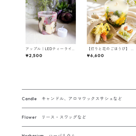
アップル｜LEDティーライト
【灯りと花のごほうび】 オ
専用ボタニカルキャンドル
レンジ ｜ボタニカルキャン
¥2,500
¥6,600
ホルダー
ドルW＆サシェ＆ミニブー
ケ
Candle キャンドル、アロマワックスサシェなど
ボタニカルキャンドル
Flower リース・スワッグなど
立体仕上げボタニカルキャンドル
リース
Herbarium ハーバリウム