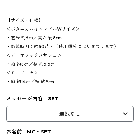
【サイズ・仕様】
＜ボタニカルキャンドルWサイズ＞
・直径 約9㎝／高さ 約8cm
・燃焼時間：約50時間（使用環境により異なります）
＜アロマワックスサシェ＞
・縦 約8㎝／横 約5.5㎝
＜ミニブーケ＞
・縦 約14㎝／横 約9cm
メッセージ内容 SET
選択なし
お名前 MC・SET