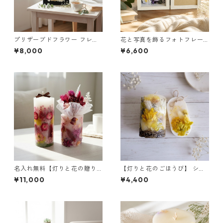
プリザーブドフラワー フレー
花と写真を飾るフォトフレー
ム（ブラック）｜インテリア
ム（ブルー）｜お祝いギフト
¥8,000
¥6,600
ギフトに
に
名入れ無料【灯りと花の贈り
【灯りと花のごほうび】 シャ
もの】 ローズ ｜ボタニカルキ
ンパン ｜ボタニカルキャンド
¥11,000
¥4,400
ャンドルL＆キャンドルホルダ
ルS＆サシェ
ーM＆ミニブーケ