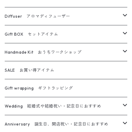
キャンドルホルダー
ブーケ・スワッグ
ハーバリウム
Diffuser アロマディフューザー
ボトルキャンドル
フォトフレーム
ボールペン
フラワーディフューザー
Gift BOX セットアイテム
グラスキャンドル
その他フラワー雑貨
メイクブラシ
フラワーディフューザー専用詰め替えボトル
キャンドル＆サシェ
Handmade Kit おうちワークショップ
アロマワックスサシェ
アロマディフューザー
ハーバリウムディフューザー
キャンドル＆ブーケ
ハーバリウム
SALE お買い得アイテム
ティーライトキャンドル
オイルランプ
キャンドル＆リース
ハーバリウムペン
Gift wrapping ギフトラッピング
キャンドル＆サシェ＆ブーケ
フレームアレンジ
Wedding 結婚式や結婚祝い・記念日におすすめ
キャンドル＆ホルダー＆ブーケ
リース
メッセージ入りキャンドル
Anniversary 誕生日、開店祝い・記念日におすすめ