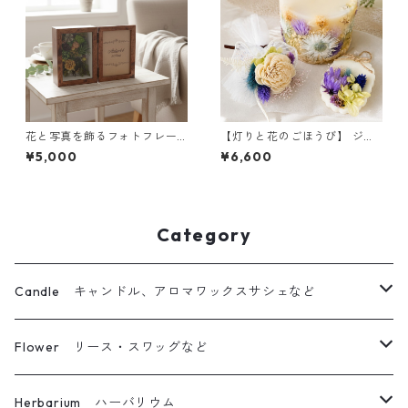
花と写真を飾るフォトフレー
【灯りと花のごほうび】 ジャ
ム（グリーン）｜お祝いギフ
スミン ｜ボタニカルキャンド
¥5,000
¥6,600
トに
ルW＆サシェ＆ミニブーケ
Category
Candle キャンドル、アロマワックスサシェなど
ボタニカルキャンドル
Flower リース・スワッグなど
立体仕上げボタニカルキャンドル
リース
Herbarium ハーバリウム