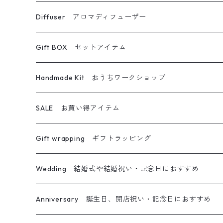
キャンドルホルダー
ブーケ・スワッグ
ハーバリウム
Diffuser アロマディフューザー
ボトルキャンドル
フォトフレーム
ボールペン
フラワーディフューザー
Gift BOX セットアイテム
グラスキャンドル
その他フラワー雑貨
メイクブラシ
フラワーディフューザー専用詰め替えボトル
キャンドル＆サシェ
Handmade Kit おうちワークショップ
アロマワックスサシェ
アロマディフューザー
ハーバリウムディフューザー
キャンドル＆ブーケ
ハーバリウム
SALE お買い得アイテム
ティーライトキャンドル
オイルランプ
キャンドル＆リース
ハーバリウムペン
Gift wrapping ギフトラッピング
キャンドル＆サシェ＆ブーケ
フレームアレンジ
Wedding 結婚式や結婚祝い・記念日におすすめ
キャンドル＆ホルダー＆ブーケ
リース
メッセージ入りキャンドル
Anniversary 誕生日、開店祝い・記念日におすすめ