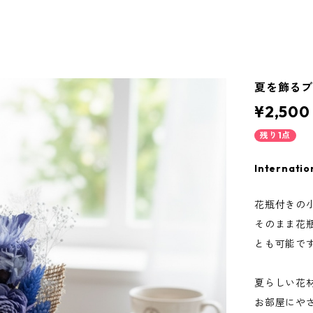
夏を飾るブ
¥2,500
残り1点
Internatio
花瓶付きの
そのまま花
とも可能で
夏らしい花
お部屋にや