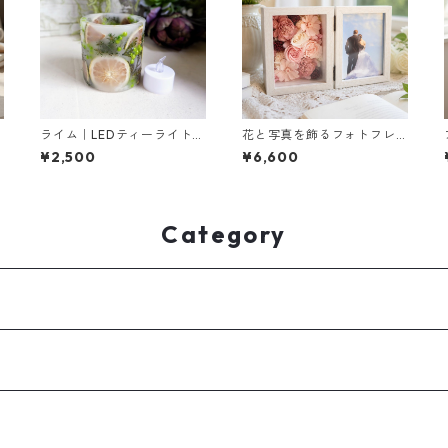
ライム｜LEDティーライト専
花と写真を飾るフォトフレ
用ボタニカルキャンドルホ
ーム（ピンク）｜お祝いギ
¥2,500
¥6,600
ルダー
フトに
Category