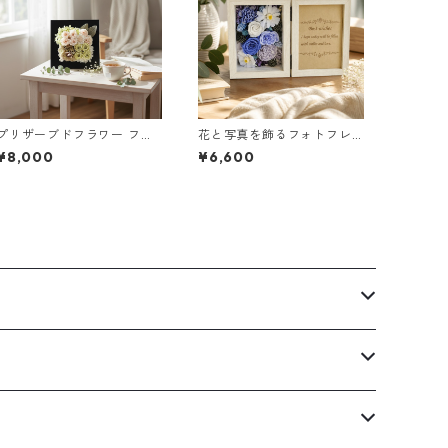
プリザーブドフラワー フレ
花と写真を飾るフォトフレ
ーム（ブラック）｜インテ
ーム（ブルー）｜お祝いギ
¥8,000
¥6,600
リアギフトに
フトに