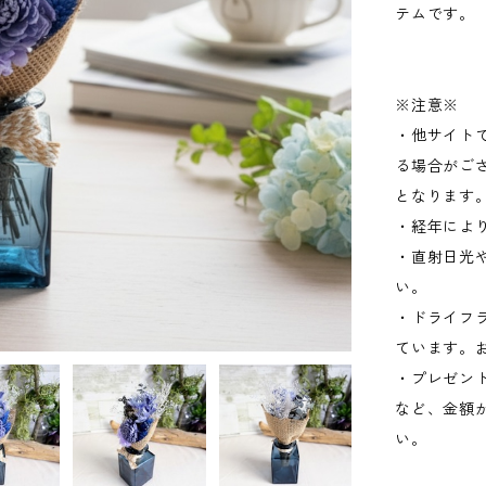
テムです。
※注意※
・他サイト
る場合がご
となります
・経年によ
・直射日光
い。
・ドライフ
ています。
・プレゼン
など、金額
い。