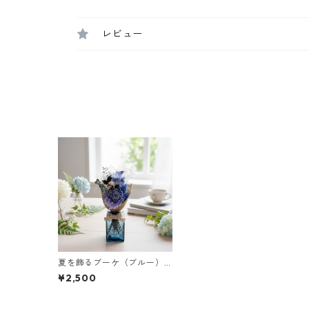
レビュー
夏を飾るブーケ（ブルー）
｜季節を楽しむインテリア
¥2,500
に