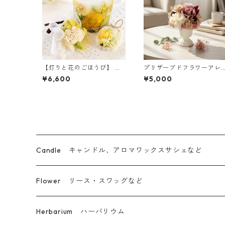
【灯りと花のごほうび】 カ
プリザーブドフラワーアレ
モミール ｜ボタニカルキャ
ンジ（ピンク）｜インテリ
¥6,600
¥5,000
ンドルW＆サシェ＆ミニブ
アギフトに
ーケ
Candle キャンドル、アロマワックスサシェなど
ボタニカルキャンドル
Flower リース・スワッグなど
立体仕上げボタニカルキャンドル
リース
Herbarium ハーバリウム