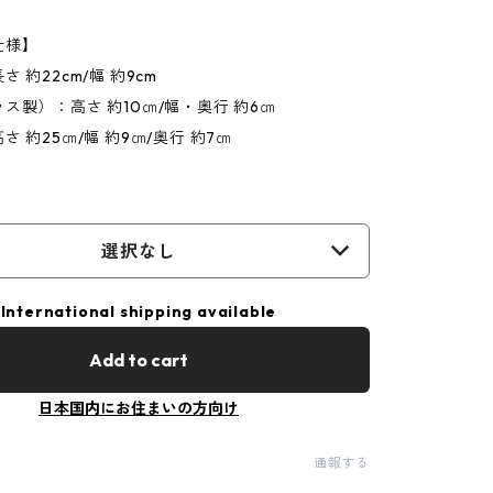
仕様】
 約22cm/幅 約9cm
ス製）：高さ 約10㎝/幅・奥行 約6㎝
 約25㎝/幅 約9㎝/奥行 約7㎝
選択なし
International shipping available
Add to cart
日本国内にお住まいの方向け
通報する