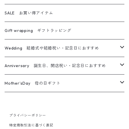
アロマワックスサシェ
アロマディフューザー
ハーバリウムディフューザー
キャンドル＆ブーケ
ハーバリウム
SALE お買い得アイテム
ティーライトキャンドル
オイルランプ
キャンドル＆リース
ハーバリウムペン
Gift wrapping ギフトラッピング
キャンドル＆サシェ＆ブーケ
フレームアレンジ
Wedding 結婚式や結婚祝い・記念日におすすめ
キャンドル＆ホルダー＆ブーケ
リース
メッセージ入りキャンドル
Anniversary 誕生日、開店祝い・記念日におすすめ
ガラスジャーアレンジ
ウエルカムボード
メッセージ入りキャンドル
Mother’sDay 母の日ギフト
カレイドフレーム
プチギフト
ウエルカムボード
ボタニカルキャンドル
プライバシーポリシー
その他フラワー雑貨
その他フラワー雑貨
ギフトセット
特定商取引法に基づく表記