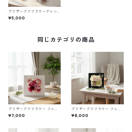
プリザーブドフラワーアレン
ジ（ピンク）｜インテリアギ
¥5,000
フトに
同じカテゴリの商品
プリザーブドフラワー フレー
プリザーブドフラワー フレー
ム（ホワイト）｜インテリア
ム（ブラック）｜インテリア
¥7,000
¥8,000
ギフトに
ギフトに