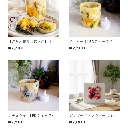
【灯りと花のごほうび】 シャ
イエロー｜LEDティーライト専
ンパン ｜ボタニカルキャンド
用ボタニカルキャンドルホル
¥7,700
¥2,500
ルML＆サシェ＆ミニブーケ
ダー
ナチュラル｜LEDティーライト
プリザーブドフラワー フレー
専用ボタニカルキャンドルホ
ム（ホワイト）｜インテリア
¥2,500
¥7,000
ルダー
ギフトに