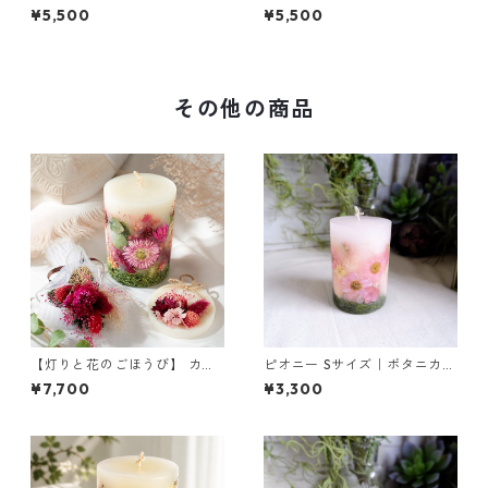
ーアレンジ（ブルー）｜イン
ーアレンジ（ピンク）｜イン
¥5,500
¥5,500
テリアギフトに
テリアギフトに
その他の商品
【灯りと花のごほうび】 カベ
ピオニー Sサイズ｜ボタニカル
ルネ ｜ボタニカルキャンドル
キャンドル
¥7,700
¥3,300
ML＆サシェ＆ミニブーケ