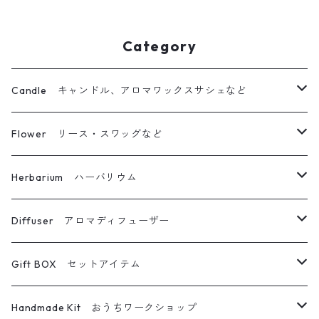
Category
Candle キャンドル、アロマワックスサシェなど
ボタニカルキャンドル
Flower リース・スワッグなど
立体仕上げボタニカルキャンドル
リース
Herbarium ハーバリウム
キャンドルホルダー
ブーケ・スワッグ
ハーバリウム
Diffuser アロマディフューザー
ボトルキャンドル
フォトフレーム
ボールペン
フラワーディフューザー
Gift BOX セットアイテム
グラスキャンドル
その他フラワー雑貨
メイクブラシ
フラワーディフューザー専用詰め替えボトル
キャンドル＆サシェ
Handmade Kit おうちワークショップ