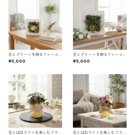
花とグリーンを飾るフレーム
花とグリーンを飾るフレーム
（ホワイト＆グリーン）｜イ
（グリーン）｜インテリアギ
¥5,000
¥5,000
ンテリアギフトに
フトに
花とLEDライトを楽しむフラワ
花とLEDライトを楽しむフラワ