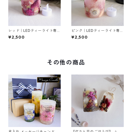
レッド｜LEDティーライト専用
ピンク｜LEDティーライト専用
ボタニカルキャンドルホルダ
ボタニカルキャンドルホルダ
¥2,500
¥2,500
ー
ー
その他の商品
名入れ メッセージキャンドル
【灯りと花のごほうび】 ムス