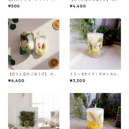
オプション｜ギフトラッピン
ク&ローズウッド ｜ボタニカ
¥500
¥4,400
グ ※キャンドル別売
ルキャンドルS＆サシェ
【灯りと花のごほうび】 オレ
リリー Sサイズ｜ボタニカルキ
ンジ ｜ボタニカルキャンドルS
ャンドル
¥4,400
¥3,300
＆サシェ