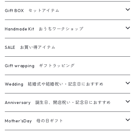
ボトルキャンドル
フォトフレーム
ボールペン
フラワーディフューザー
Gift BOX セットアイテム
グラスキャンドル
その他フラワー雑貨
メイクブラシ
フラワーディフューザー専用詰め替えボトル
キャンドル＆サシェ
Handmade Kit おうちワークショップ
アロマワックスサシェ
アロマディフューザー
ハーバリウムディフューザー
キャンドル＆ブーケ
ハーバリウム
SALE お買い得アイテム
ティーライトキャンドル
オイルランプ
キャンドル＆リース
ハーバリウムペン
Gift wrapping ギフトラッピング
キャンドル＆サシェ＆ブーケ
フレームアレンジ
Wedding 結婚式や結婚祝い・記念日におすすめ
キャンドル＆ホルダー＆ブーケ
リース
メッセージ入りキャンドル
Anniversary 誕生日、開店祝い・記念日におすすめ
ガラスジャーアレンジ
ウエルカムボード
メッセージ入りキャンドル
Mother’sDay 母の日ギフト