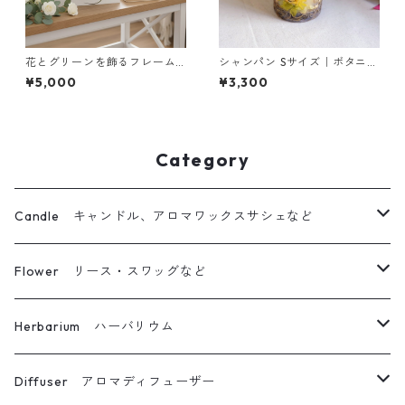
花とグリーンを飾るフレーム
シャンパン Sサイズ｜ボタニカ
（グリーン）｜インテリアギ
ルキャンドル（立体仕上げ）
¥5,000
¥3,300
フトに
Category
Candle キャンドル、アロマワックスサシェなど
ボタニカルキャンドル
Flower リース・スワッグなど
立体仕上げボタニカルキャンドル
リース
Herbarium ハーバリウム
キャンドルホルダー
ブーケ・スワッグ
ハーバリウム
Diffuser アロマディフューザー